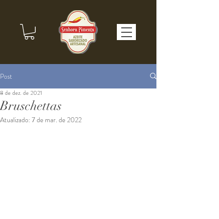
Post
8 de dez. de 2021
Bruschettas
Atualizado:
7 de mar. de 2022